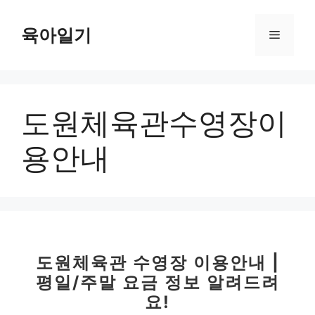
컨
텐
육아일기
메
츠
로
뉴
건
너
도원체육관수영장이
뛰
기
용안내
도원체육관 수영장 이용안내 |
평일/주말 요금 정보 알려드려
요!