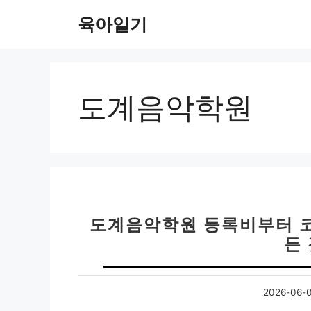
컨
육아일기
텐
츠
로
건
너
도계음악학원
뛰
기
도계음악학원 등록비부터 코
든
2026-06-