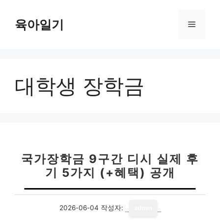
컨
텐
육아일기
메
츠
로
뉴
건
너
대학생 장학금
뛰
기
국가장학금 9구간 디시 실제 후
기 5가지 (+혜택) 공개
2026-06-04
작성자:
admin