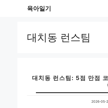
컨
육아일기
텐
츠
로
건
너
대치동 런스팀
뛰
기
대치동 런스팀: 5점 만점
2026-05-