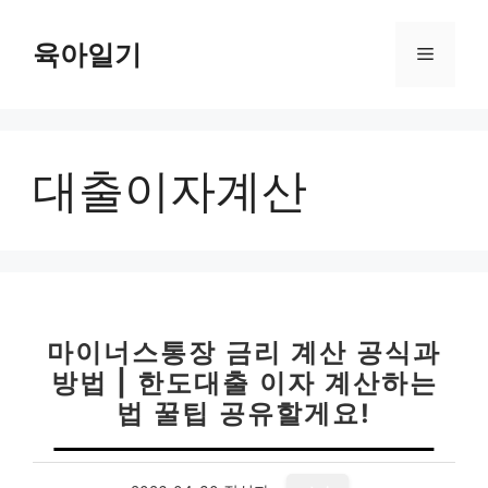
컨
텐
육아일기
메
츠
로
뉴
건
너
대출이자계산
뛰
기
마이너스통장 금리 계산 공식과
방법 | 한도대출 이자 계산하는
법 꿀팁 공유할게요!