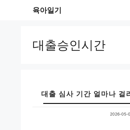
컨
육아일기
텐
츠
로
건
너
대출승인시간
뛰
기
대출 심사 기간 얼마나 걸
2026-05-