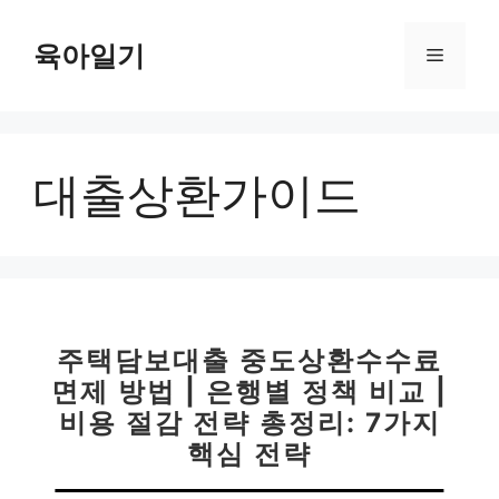
컨
텐
육아일기
메
츠
로
뉴
건
너
대출상환가이드
뛰
기
주택담보대출 중도상환수수료
면제 방법 | 은행별 정책 비교 |
비용 절감 전략 총정리: 7가지
핵심 전략