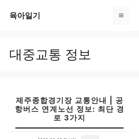
컨
텐
육아일기
메
츠
로
뉴
건
너
대중교통 정보
뛰
기
제주종합경기장 교통안내 | 공
항버스 연계노선 정보: 최단 경
로 3가지