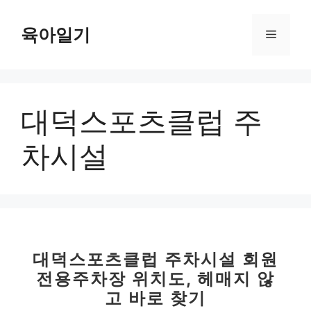
컨
텐
육아일기
메
츠
로
뉴
건
너
대덕스포츠클럽 주
뛰
기
차시설
대덕스포츠클럽 주차시설 회원
전용주차장 위치도, 헤매지 않
고 바로 찾기