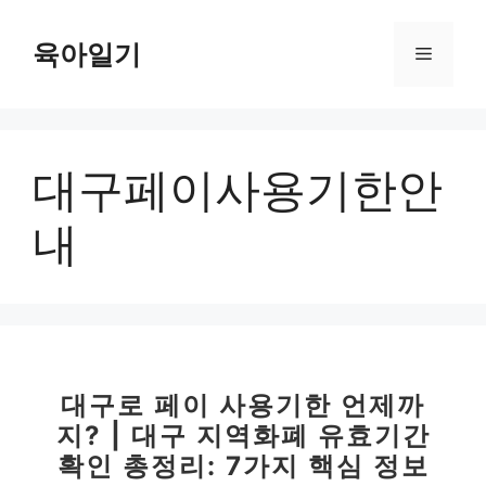
컨
텐
육아일기
메
츠
로
뉴
건
너
대구페이사용기한안
뛰
기
내
대구로 페이 사용기한 언제까
지? | 대구 지역화폐 유효기간
확인 총정리: 7가지 핵심 정보