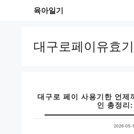
컨
육아일기
텐
츠
로
건
너
대구로페이유효기
뛰
기
대구로 페이 사용기한 언제까
인 총정리:
2026-05-