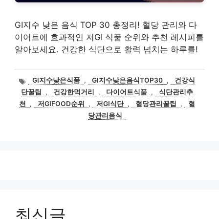
GI지수 낮은 음식 TOP 30 총정리! 혈당 관리와 다
이어트에 효과적인 저GI 식품 순위와 추천 레시피를
알아보세요. 건강한 식단으로 활력 넘치는 하루를!
태
GI지수낮은식품
,
GI지수낮은음식TOP30
,
건강식
그
단꿀팁
,
건강한먹거리
,
다이어트식품
,
식단관리추
천
,
저GIFOOD순위
,
저GI식단
,
혈당관리꿀팁
,
혈
당관리음식
최신글