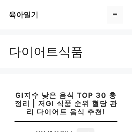
컨
텐
육아일기
메
츠
로
뉴
건
너
다이어트식품
뛰
기
GI지수 낮은 음식 TOP 30 총
정리 | 저GI 식품 순위 혈당 관
리 다이어트 음식 추천!