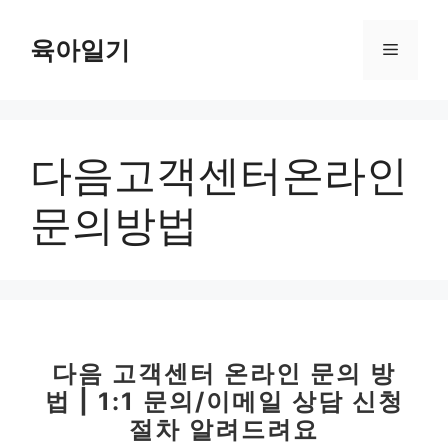
컨
텐
육아일기
메
츠
로
뉴
건
너
다음고객센터온라인
뛰
기
문의방법
다음 고객센터 온라인 문의 방
법 | 1:1 문의/이메일 상담 신청
절차 알려드려요