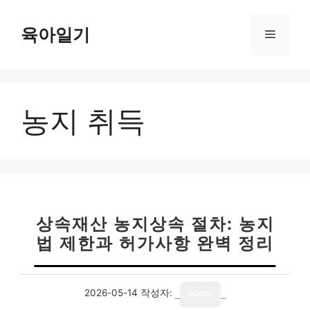
컨
텐
육아일기
메
츠
로
뉴
건
너
농지 취득
뛰
기
상속재산 농지상속 절차: 농지
법 제한과 허가사항 완벽 정리
2026-05-14
작성자:
admin