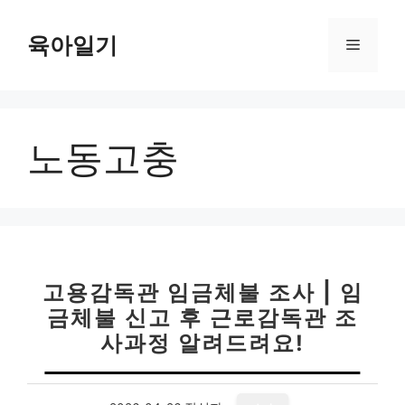
컨
텐
육아일기
메
츠
로
뉴
건
너
노동고충
뛰
기
고용감독관 임금체불 조사 | 임
금체불 신고 후 근로감독관 조
사과정 알려드려요!