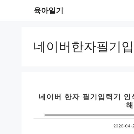
컨
육아일기
텐
츠
로
건
너
네이버한자필기입
뛰
기
네이버 한자 필기입력기 인
해
2026-04-