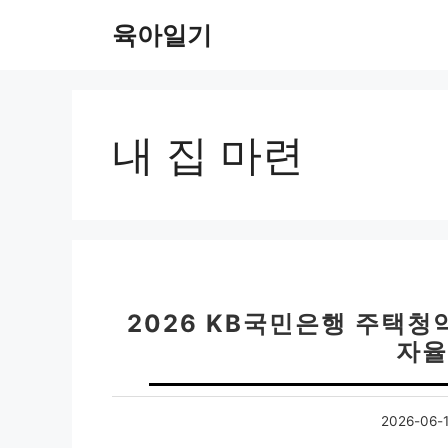
컨
육아일기
텐
츠
로
건
너
내 집 마련
뛰
기
2026 KB국민은행 주택청
자율
2026-06-