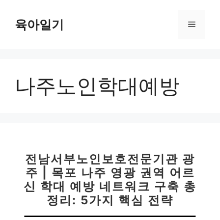
컨
텐
육아일기
메
츠
로
뉴
건
너
나주노인학대예방
뛰
기
전남서부노인보호전문기관 광
주 | 목포 나주 영광 권역 어르
신 학대 예방 네트워크 구축 총
정리: 5가지 핵심 전략