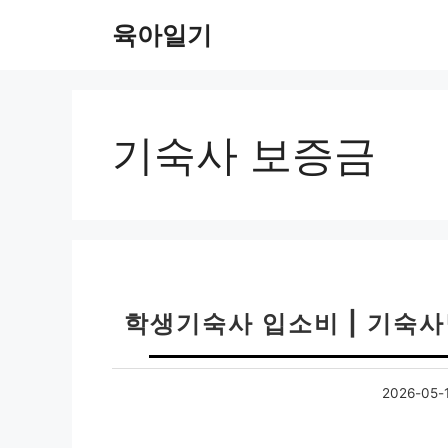
컨
육아일기
텐
츠
로
건
너
기숙사 보증금
뛰
기
학생기숙사 입소비 | 기숙사
2026-05-