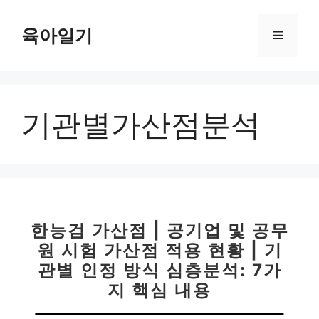
컨
텐
육아일기
메
츠
로
뉴
건
너
기관별가산점분석
뛰
기
한능검 가산점 | 공기업 및 공무
원 시험 가산점 적용 현황 | 기
관별 인정 방식 심층분석: 7가
지 핵심 내용