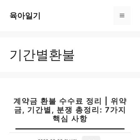
컨
텐
육아일기
메
츠
로
뉴
건
너
기간별환불
뛰
기
계약금 환불 수수료 정리 | 위약
금, 기간별, 분쟁 총정리: 7가지
핵심 사항