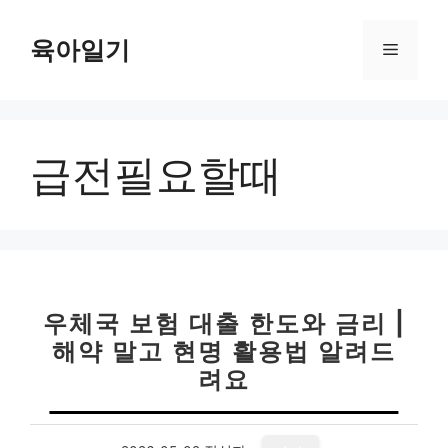
컨
텐
육아일기
메
츠
로
뉴
건
너
급전필요할때
뛰
기
우체국 보험 대출 한도와 금리 |
해약 말고 현명 활용법 알려드
려요