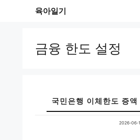
컨
육아일기
텐
츠
로
건
너
금융 한도 설정
뛰
기
국민은행 이체한도 증액 
2026-06-