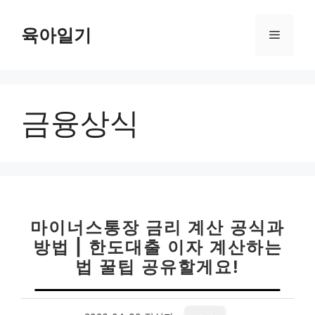
컨
텐
육아일기
메
츠
로
뉴
건
너
금융상식
뛰
기
마이너스통장 금리 계산 공식과
방법 | 한도대출 이자 계산하는
법 꿀팁 공유할게요!