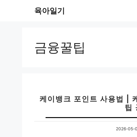
컨
육아일기
텐
츠
로
건
너
금융꿀팁
뛰
기
케이뱅크 포인트 사용법 | 
팁
2026-05-