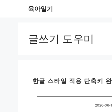
컨
육아일기
텐
츠
로
건
너
글쓰기 도우미
뛰
기
한글 스타일 적용 단축키 완
2026-06-