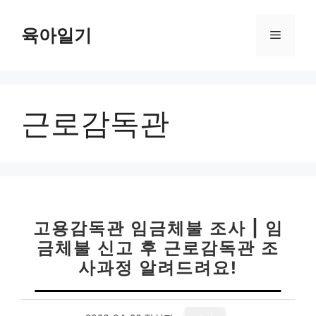
컨
텐
육아일기
메
츠
로
뉴
건
너
근로감독관
뛰
기
고용감독관 임금체불 조사 | 임
금체불 신고 후 근로감독관 조
사과정 알려드려요!