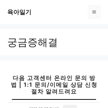
컨
텐
육아일기
메
츠
로
뉴
건
너
궁금증해결
뛰
기
다음 고객센터 온라인 문의 방
법 | 1:1 문의/이메일 상담 신청
절차 알려드려요