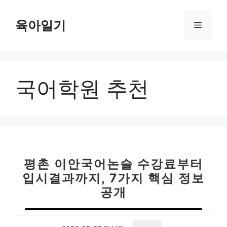
컨
텐
육아일기
메
츠
로
뉴
건
너
국어학원 추천
뛰
기
평촌 이안국어논술 수강료부터
입시결과까지, 7가지 핵심 정보
공개