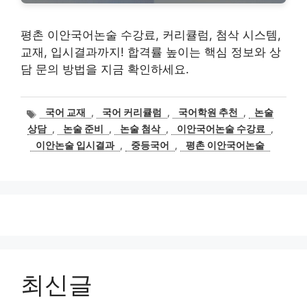
평촌 이안국어논술 수강료, 커리큘럼, 첨삭 시스템,
교재, 입시결과까지! 합격률 높이는 핵심 정보와 상
담 문의 방법을 지금 확인하세요.
태
국어 교재
,
국어 커리큘럼
,
국어학원 추천
,
논술
그
상담
,
논술 준비
,
논술 첨삭
,
이안국어논술 수강료
,
이안논술 입시결과
,
중등국어
,
평촌 이안국어논술
최신글