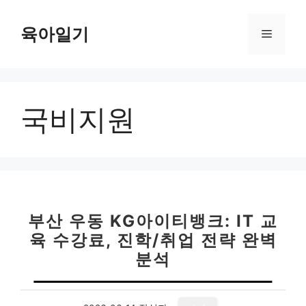
컨
텐
육아일기
메
츠
로
뉴
건
너
국비지원
뛰
기
부산 우동 KG아이티뱅크: IT 교
육 수강료, 진학/취업 전략 완벽
분석