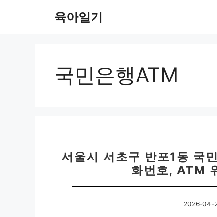
컨
육아일기
텐
츠
로
건
너
국민은행ATM
뛰
기
서울시 서초구 반포1동 국민
화번호, ATM
2026-04-