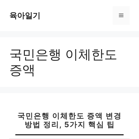
컨
텐
육아일기
메
츠
로
뉴
건
너
국민은행 이체한도
뛰
기
증액
국민은행 이체한도 증액 변경
방법 정리, 5가지 핵심 팁