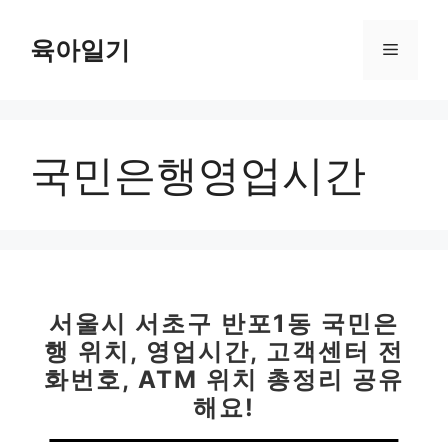
컨
텐
육아일기
메
츠
로
뉴
건
너
국민은행영업시간
뛰
기
서울시 서초구 반포1동 국민은
행 위치, 영업시간, 고객센터 전
화번호, ATM 위치 총정리 공유
해요!