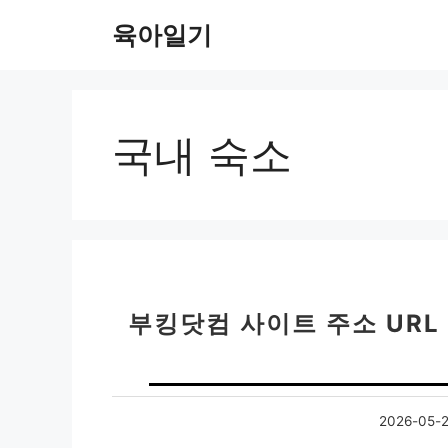
컨
육아일기
텐
츠
로
건
너
국내 숙소
뛰
기
부킹닷컴 사이트 주소 URL
2026-05-