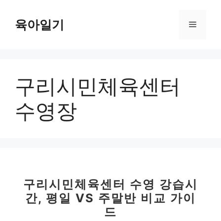
컨
텐
육아일기
메
츠
로
뉴
건
너
구리시민체육센터
뛰
기
수영장
구리시민체육센터 수영 강습시
간, 평일 VS 주말반 비교 가이
드