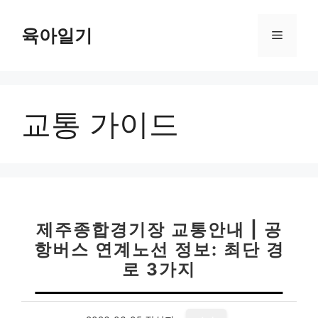
컨
텐
육아일기
메
츠
로
뉴
건
너
교통 가이드
뛰
기
제주종합경기장 교통안내 | 공
항버스 연계노선 정보: 최단 경
로 3가지