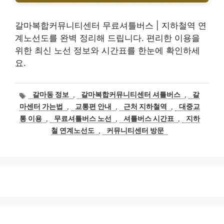
갈마복합커뮤니티센터 무료셔틀버스 | 지하철역 연
계노선도를 완벽 정리해 드립니다. 편리한 이용을
위한 최신 노선 정보와 시간표를 한눈에 확인하세
요.
태
갈마동 정보
,
갈마복합커뮤니티센터 셔틀버스
,
갈
그
마센터 가는법
,
교통편 안내
,
근처 지하철역
,
대중교
통 이용
,
무료셔틀버스 노선
,
셔틀버스 시간표
,
지하
철 연계노선도
,
커뮤니티센터 방문