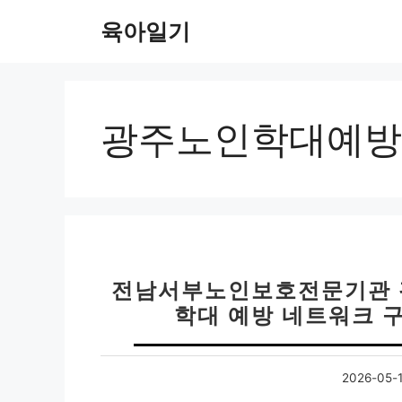
컨
육아일기
텐
츠
로
건
너
광주노인학대예방
뛰
기
전남서부노인보호전문기관 광
학대 예방 네트워크 구
2026-05-