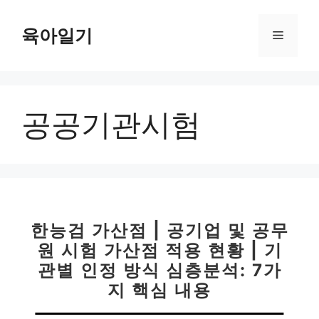
컨
텐
육아일기
메
츠
로
뉴
건
너
공공기관시험
뛰
기
한능검 가산점 | 공기업 및 공무
원 시험 가산점 적용 현황 | 기
관별 인정 방식 심층분석: 7가
지 핵심 내용