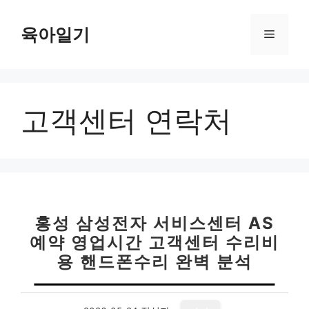
컨
텐
육아일기
메
츠
로
뉴
건
너
고객센터 연락처
뛰
기
홍성 삼성전자 서비스센터 AS
예약 영업시간 고객센터 수리비
용 핸드폰수리 완벽 분석