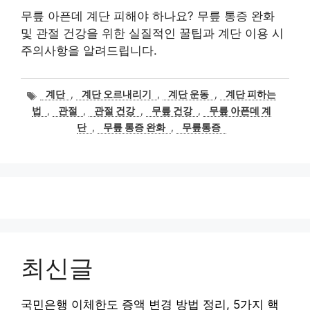
무릎 아픈데 계단 피해야 하나요? 무릎 통증 완화
및 관절 건강을 위한 실질적인 꿀팁과 계단 이용 시
주의사항을 알려드립니다.
태
계단
,
계단 오르내리기
,
계단 운동
,
계단 피하는
그
법
,
관절
,
관절 건강
,
무릎 건강
,
무릎 아픈데 계
단
,
무릎 통증 완화
,
무릎통증
최신글
국민은행 이체한도 증액 변경 방법 정리, 5가지 핵