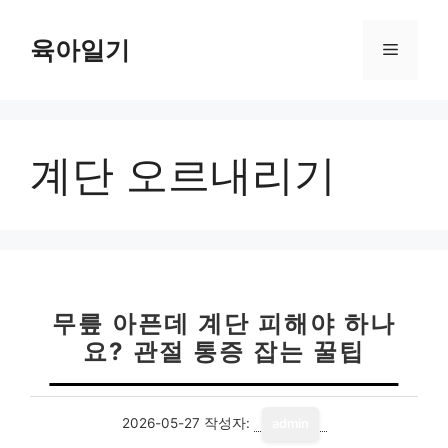
컨
텐
육아일기
메
츠
로
뉴
건
너
계단 오르내리기
뛰
기
무릎 아픈데 계단 피해야 하나
요? 관절 통증 잡는 꿀팁
2026-05-27
작성자:
admin