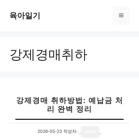
컨
텐
육아일기
메
츠
로
뉴
건
너
강제경매취하
뛰
기
강제경매 취하방법: 예납금 처
리 완벽 정리
2026-05-23
작성자:
admin