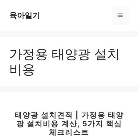
컨
텐
육아일기
메
츠
로
뉴
건
너
가정용 태양광 설치
뛰
기
비용
태양광 설치견적 | 가정용 태양
광 설치비용 계산, 5가지 핵심
체크리스트