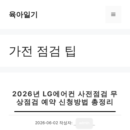
컨
텐
육아일기
메
츠
로
뉴
건
너
가전 점검 팁
뛰
기
2026년 LG에어컨 사전점검 무
상점검 예약 신청방법 총정리
2026-06-02
작성자:
admin