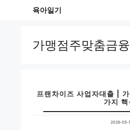
컨
육아일기
텐
츠
로
건
너
가맹점주맞춤금융
뛰
기
프랜차이즈 사업자대출 | 가맹
가지 핵
2026-05-