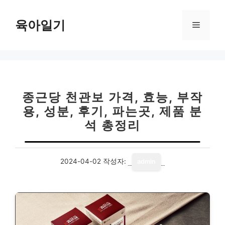
컨
텐
육아일기
메
츠
로
뉴
건
너
뛰
기
종근당 천관보 가격, 효능, 부작
용, 성분, 후기, 파는곳, 제품 분
석 총정리
2024-04-02
작성자:
admin