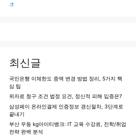
이
이
이
이
이
→
지
지
지
지
지
최신글
국민은행 이체한도 증액 변경 방법 정리, 5가지 핵
심 팁
위자료 청구 조건 법정 요건, 정신적 피해 입증은?
삼성페이 온라인결제 인증정보 갱신절차, 3단계로
끝내기
부산 우동 kg아이티뱅크: IT 교육 수강료, 진학/취업
전략 완벽 분석