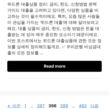
위드론 대출상품 정리: 금리, 한도, 신청방법 완벽
가이드 대출을 고려하고 있다면, 다양한 상품을 비
교하는 것이 필수적이에요. 특히, 요즘 많은 사람들
이 관심을 가지는 ‘위드론 대출’에 대해 알아보려고
해요. 대출 상품의 금리, 한도, 신청 방법은 돈을 대
출받는 데 있어 매우 중요한 요소이기 때문이에요.
이번 포스트에서는 위드론 대출상품에 관한 모든 정
보를 상세히 정리해드릴게요. ✅ 우리은행 비상금대
출의 모든 정보를 …
Read more
페
페
페
페
페
←
이전
1
…
397
398
399
…
483
다음