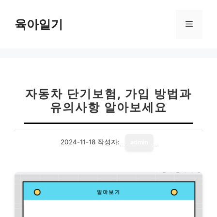
컨
텐
육아일기
메
츠
로
뉴
건
너
뛰
기
자동차 단기보험, 가입 방법과
유의사항 알아보세요
2024-11-18
작성자:
admin