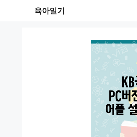
컨
육아일기
텐
츠
로
건
너
뛰
기