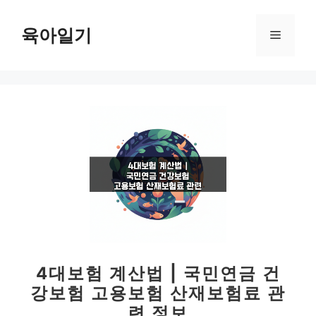
컨
텐
육아일기
메
츠
로
뉴
건
너
뛰
기
4대보험 계산법 | 국민연금 건
강보험 고용보험 산재보험료 관
련 정보