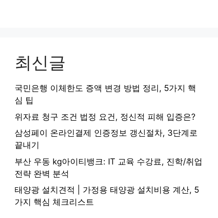
최신글
국민은행 이체한도 증액 변경 방법 정리, 5가지 핵
심 팁
위자료 청구 조건 법정 요건, 정신적 피해 입증은?
삼성페이 온라인결제 인증정보 갱신절차, 3단계로
끝내기
부산 우동 kg아이티뱅크: IT 교육 수강료, 진학/취업
전략 완벽 분석
태양광 설치견적 | 가정용 태양광 설치비용 계산, 5
가지 핵심 체크리스트