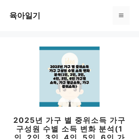
컨
텐
육아일기
메
츠
로
뉴
건
너
뛰
기
2025년 가구 별 중위소득 가구
구성원 수별 소득 변화 분석(1
인, 2인, 3인, 4인, 5인, 6인 가